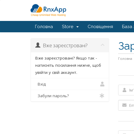
Головна
Store
Сповіщення
База 
За
Вже зареєстровані?
Вже зареєстровані? Якщо так -
Головна
натисніть посилання нижче, щоб
увійти у свій аккаунт.
Вхід
Забули пароль?