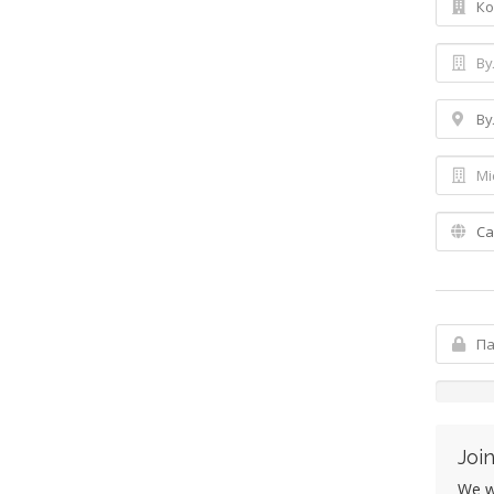
Join
We wo