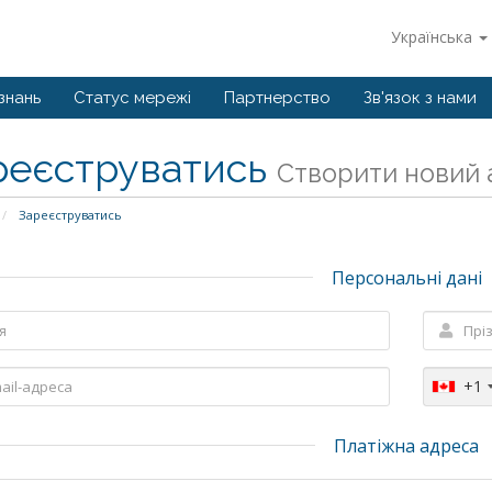
Українська
знань
Статус мережі
Партнерство
Зв'язок з нами
реєструватись
Створити новий а
Зареєструватись
Персональні дані
+1
Платіжна адреса