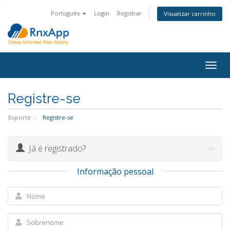
Português
Login
Registrar
Visualizar carrinho
Togg
navig
Registre-se
Suporte
Registre-se
Já é registrado?
Informação pessoal