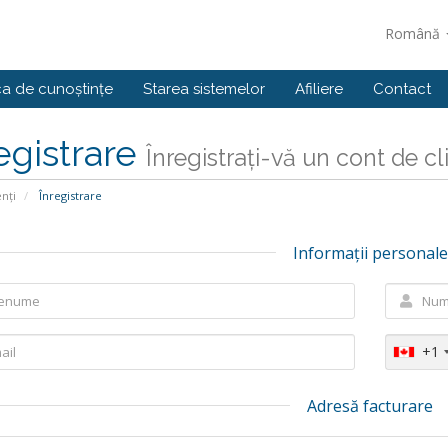
Română
ca de cunoștințe
Starea sistemelor
Afiliere
Contact
egistrare
Înregistrați-vă un cont de clie
enți
Înregistrare
Informații personale
+1
Adresă facturare