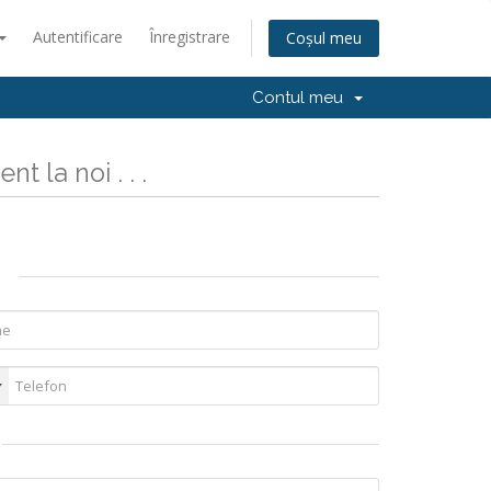
Autentificare
Înregistrare
Coșul meu
Contul meu
nt la noi . . .