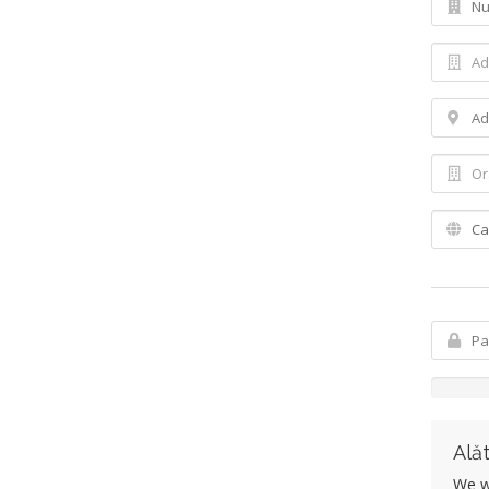
Alăt
We wo