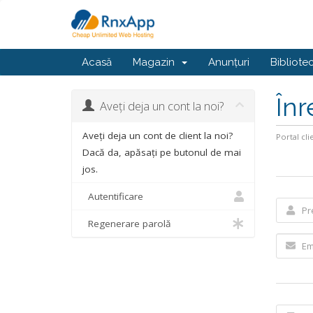
Acasă
Magazin
Anunțuri
Bibliote
Înr
Aveți deja un cont la noi?
Aveți deja un cont de client la noi?
Portal cli
Dacă da, apăsați pe butonul de mai
jos.
Autentificare
Regenerare parolă