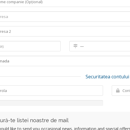
Securitatea contului
ură-te listei noastre de mail
uld like to send you occasional news, information and special offers b