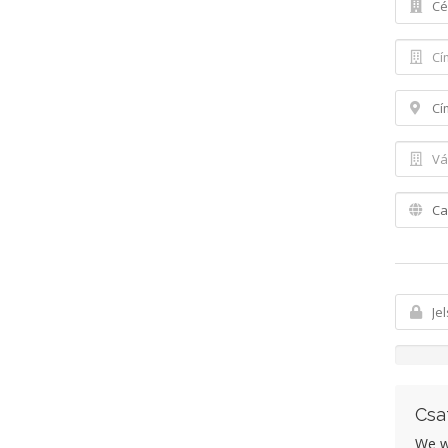
Csa
We wo