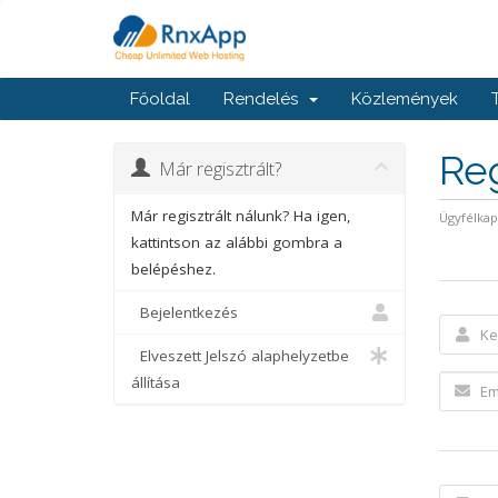
Főoldal
Rendelés
Közlemények
Reg
Már regisztrált?
Már regisztrált nálunk? Ha igen,
Ügyfélka
kattintson az alábbi gombra a
belépéshez.
Bejelentkezés
Elveszett Jelszó alaphelyzetbe
állítása