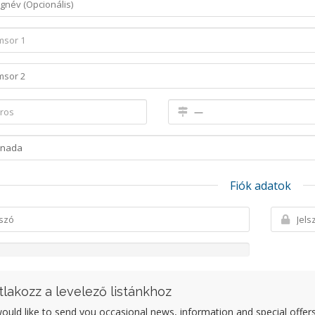
Fiók adatok
tlakozz a levelező listánkhoz
uld like to send you occasional news, information and special offers b