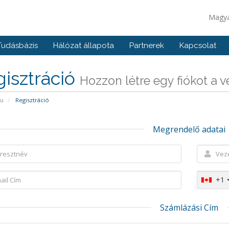
Magy
Tudásbázis
Hálózat állapota
Partnerek
Kapcsolat
isztráció
Hozzon létre egy fiókot a vel
pu
Regisztráció
Megrendelő adatai
+1
Számlázási Cím