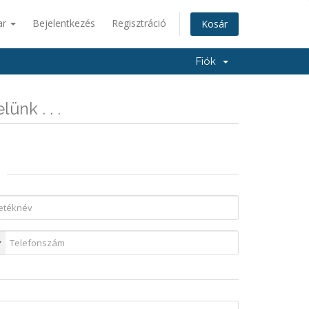
ar
Bejelentkezés
Regisztráció
Kosár
Fiók
ünk . . .