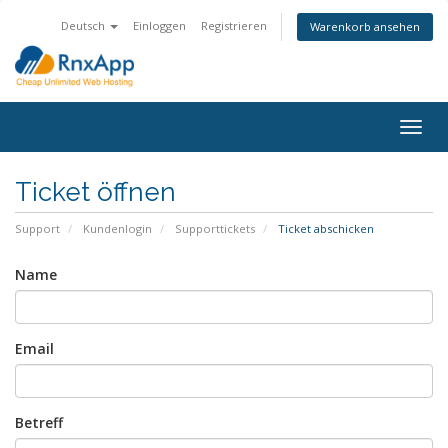
Deutsch
Einloggen
Registrieren
Warenkorb ansehen
Togg
navig
Ticket öffnen
Support
Kundenlogin
Supporttickets
Ticket abschicken
Name
Email
Betreff