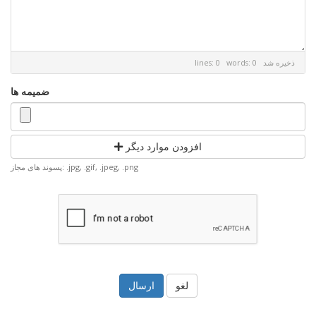
ذخیره شد
lines: 0 words: 0
ضمیمه ها
افزودن موارد دیگر
پسوند های مجاز: .jpg, .gif, .jpeg, .png
لغو