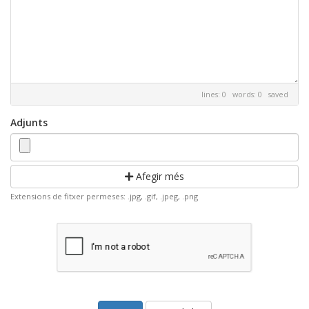
lines: 0 words: 0
saved
Adjunts
Afegir més
Extensions de fitxer permeses: .jpg, .gif, .jpeg, .png